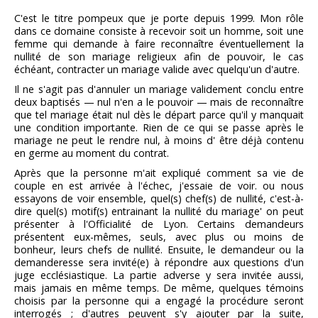
C'est le titre pompeux que je porte depuis 1999. Mon rôle
dans ce domaine consiste à recevoir soit un homme, soit une
femme qui demande à faire reconnaître éventuellement la
nullité de son mariage religieux afin de pouvoir, le cas
échéant, contracter un mariage valide avec quelqu'un d'autre.
Il ne s'agit pas d'annuler un mariage validement conclu entre
deux baptisés — nul n'en a le pouvoir — mais de reconnaître
que tel mariage était nul dès le départ parce qu'il y manquait
une condition importante. Rien de ce qui se passe après le
mariage ne peut le rendre nul, à moins d' être déjà contenu
en germe au moment du contrat.
Après que la personne m'ait expliqué comment sa vie de
couple en est arrivée à l'échec, j'essaie de voir. ou nous
essayons de voir ensemble, quel(s) chef(s) de nullité, c'est-à-
dire quel(s) motif(s) entrainant la nullité du mariage' on peut
présenter à l'Officialité de Lyon. Certains demandeurs
présentent eux-mêmes, seuls, avec plus ou moins de
bonheur, leurs chefs de nullité. Ensuite, le demandeur ou la
demanderesse sera invité(e) à répondre aux questions d'un
juge ecclésiastique. La partie adverse y sera invitée aussi,
mais jamais en même temps. De même, quelques témoins
choisis par la personne qui a engagé la procédure seront
interrogés ; d'autres peuvent s'y ajouter par la suite,