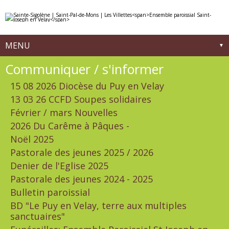
Aller
Outils
au
personnels
contenu.
|
Aller
à
MENU
la
navigation
Navigation
Communiquer / s'informer
15 08 2026 Diocèse du Puy en Velay
13 03 26 CCFD Soupes solidaires
Février / mars Nouvelles
2026 Du Carême à Pâques -
Noël 2025
Pastorale des jeunes 2025 / 2026
Denier de l'Eglise 2025
Pastorale des jeunes 2024 - 2025
Bulletin paroissial
BD "Le Puy en Velay, terre aux multiples
sanctuaires"