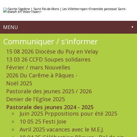
Aller
Outils
au
personnels
contenu.
|
Aller
à
MENU
la
navigation
Navigation
Communiquer / s'informer
15 08 2026 Diocèse du Puy en Velay
13 03 26 CCFD Soupes solidaires
Février / mars Nouvelles
2026 Du Carême à Pâques -
Noël 2025
Pastorale des jeunes 2025 / 2026
Denier de l'Eglise 2025
Pastorale des jeunes 2024 - 2025
Juin 2025 Prppositions pour été 2025
10 05 25 Festi Joie
Avril 2025 vacances avec le M.E.J.