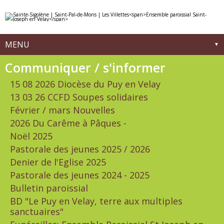
Aller
Outils
au
personnels
contenu.
|
Aller
à
MENU
la
navigation
Navigation
Communiquer / s'informer
15 08 2026 Diocèse du Puy en Velay
13 03 26 CCFD Soupes solidaires
Février / mars Nouvelles
2026 Du Carême à Pâques -
Noël 2025
Pastorale des jeunes 2025 / 2026
Denier de l'Eglise 2025
Pastorale des jeunes 2024 - 2025
Bulletin paroissial
BD "Le Puy en Velay, terre aux multiples
sanctuaires"