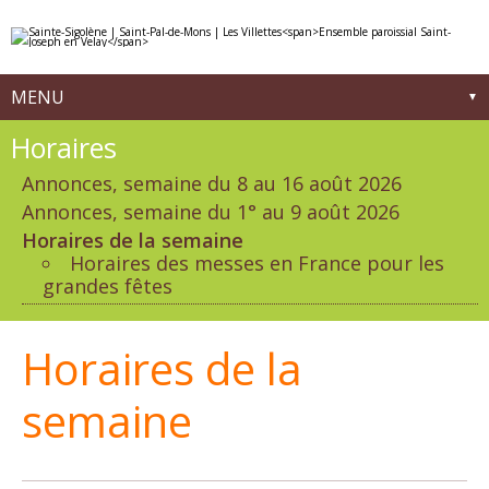
Aller
Outils
au
personnels
contenu.
|
Aller
à
MENU
la
navigation
Navigation
Horaires
Annonces, semaine du 8 au 16 août 2026
Annonces, semaine du 1° au 9 août 2026
Horaires de la semaine
Horaires des messes en France pour les
grandes fêtes
Horaires de la
semaine