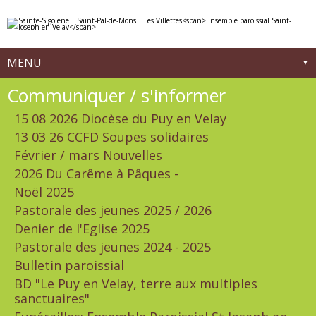
Aller
Outils
au
personnels
contenu.
|
Aller
à
MENU
la
navigation
Navigation
Communiquer / s'informer
15 08 2026 Diocèse du Puy en Velay
13 03 26 CCFD Soupes solidaires
Février / mars Nouvelles
2026 Du Carême à Pâques -
Noël 2025
Pastorale des jeunes 2025 / 2026
Denier de l'Eglise 2025
Pastorale des jeunes 2024 - 2025
Bulletin paroissial
BD "Le Puy en Velay, terre aux multiples
sanctuaires"