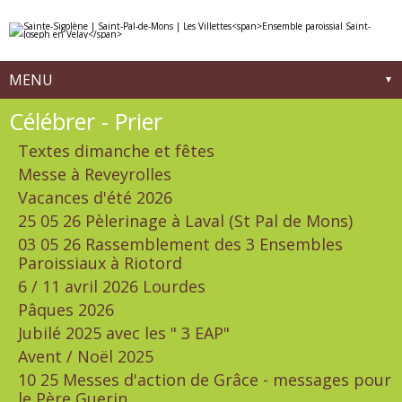
Aller
Outils
au
personnels
contenu.
|
Aller
à
MENU
la
navigation
Navigation
Célébrer - Prier
Textes dimanche et fêtes
Messe à Reveyrolles
Vacances d'été 2026
25 05 26 Pèlerinage à Laval (St Pal de Mons)
03 05 26 Rassemblement des 3 Ensembles
Paroissiaux à Riotord
6 / 11 avril 2026 Lourdes
Pâques 2026
Jubilé 2025 avec les " 3 EAP"
Avent / Noël 2025
10 25 Messes d'action de Grâce - messages pour
le Père Guerin