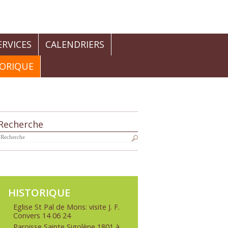
RVICES
CALENDRIERS
TORIQUE
Recherche
Navigation
HISTORIQUE
Eglise St Pal de Mons: visite J. F.
Convers 14 06 24
Paroisse Sainte Sigolène 1801 à