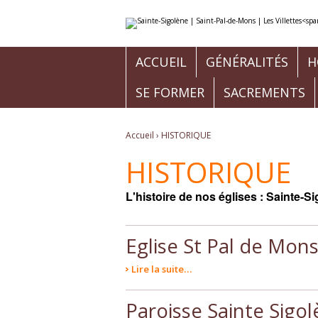
Aller
Outils
au
personnels
contenu.
|
Aller
à
ACCUEIL
GÉNÉRALITÉS
H
la
navigation
SE FORMER
SACREMENTS
Accueil
›
HISTORIQUE
HISTORIQUE
L'histoire de nos églises : Sainte-Si
Eglise St Pal de Mons:
Lire la suite…
Paroisse Sainte Sigo