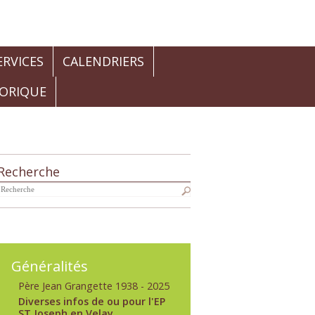
RVICES
CALENDRIERS
TORIQUE
Recherche
Navigation
Généralités
Père Jean Grangette 1938 - 2025
Diverses infos de ou pour l'EP
ST Joseph en Velay