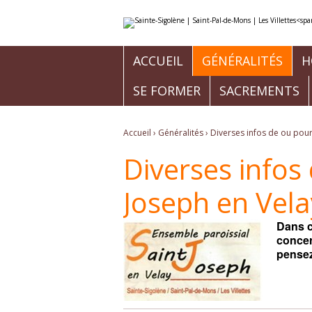
Aller
Outils
au
personnels
contenu.
|
Aller
à
ACCUEIL
GÉNÉRALITÉS
H
la
navigation
SE FORMER
SACREMENTS
Accueil
›
Généralités
›
Diverses infos de ou pour
Diverses infos
Joseph en Vela
Dans c
concer
pensez