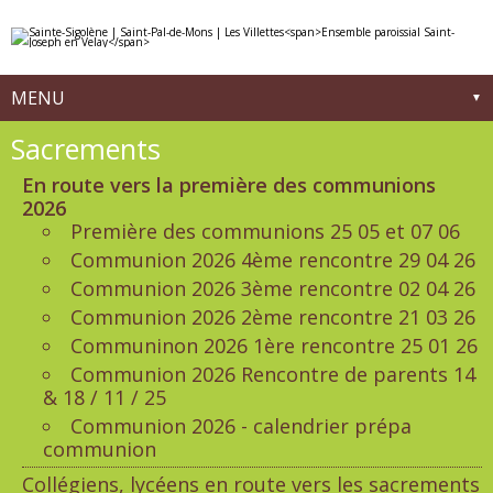
Aller
Outils
au
personnels
contenu.
|
Aller
à
MENU
la
navigation
Navigation
Sacrements
En route vers la première des communions
2026
Première des communions 25 05 et 07 06
Communion 2026 4ème rencontre 29 04 26
Communion 2026 3ème rencontre 02 04 26
Communion 2026 2ème rencontre 21 03 26
Communinon 2026 1ère rencontre 25 01 26
Communion 2026 Rencontre de parents 14
& 18 / 11 / 25
Communion 2026 - calendrier prépa
communion
Collégiens, lycéens en route vers les sacrements