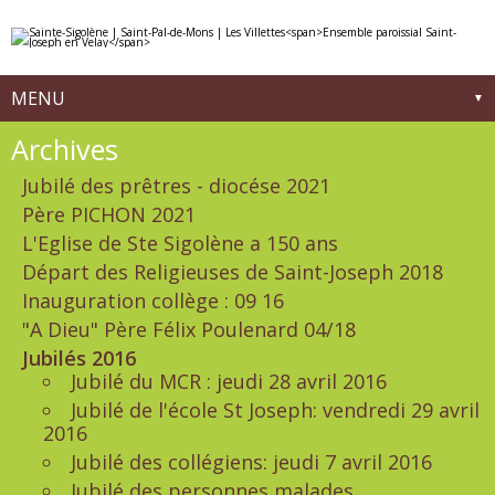
Aller
Outils
au
personnels
contenu.
|
Aller
à
MENU
la
navigation
Navigation
Archives
Jubilé des prêtres - diocése 2021
Père PICHON 2021
L'Eglise de Ste Sigolène a 150 ans
Départ des Religieuses de Saint-Joseph 2018
Inauguration collège : 09 16
"A Dieu" Père Félix Poulenard 04/18
Jubilés 2016
Jubilé du MCR : jeudi 28 avril 2016
Jubilé de l'école St Joseph: vendredi 29 avril
2016
Jubilé des collégiens: jeudi 7 avril 2016
Jubilé des personnes malades,