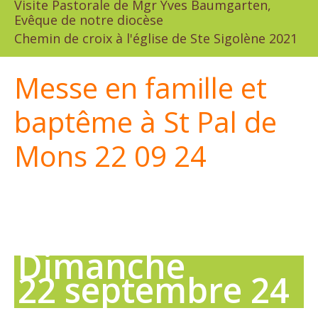
Visite Pastorale de Mgr Yves Baumgarten,
Evêque de notre diocèse
Chemin de croix à l'église de Ste Sigolène 2021
Messe en famille et
baptême à St Pal de
Mons 22 09 24
Dimanche
22 septembre 24