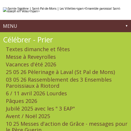
Aller
Outils
au
personnels
contenu.
|
Aller
à
MENU
la
navigation
Navigation
Célébrer - Prier
Textes dimanche et fêtes
Messe à Reveyrolles
Vacances d'été 2026
25 05 26 Pèlerinage à Laval (St Pal de Mons)
03 05 26 Rassemblement des 3 Ensembles
Paroissiaux à Riotord
6 / 11 avril 2026 Lourdes
Pâques 2026
Jubilé 2025 avec les " 3 EAP"
Avent / Noël 2025
10 25 Messes d'action de Grâce - messages pour
le Père Guerin