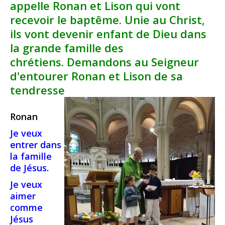
appelle Ronan et Lison qui vont
recevoir le baptême.
Unie au Christ,
ils vont devenir enfant de Dieu dans
la grande famille des
chrétiens.
Demandons au Seigneur
d'entourer Ronan et Lison de sa
tendresse
Ronan
Je veux
entrer dans
la famille
de Jésus.
Je veux
aimer
comme
Jésus