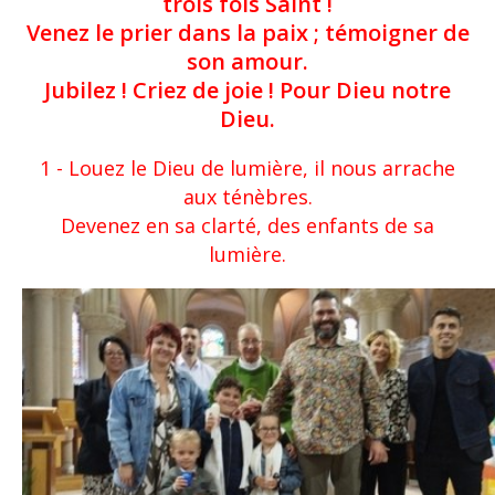
trois fois Saint !
Venez le prier dans la paix ; témoigner de
son amour.
Jubilez ! Criez de joie ! Pour Dieu notre
Dieu.
1 - Louez le Dieu de lumière, il nous arrache
aux ténèbres.
Devenez en sa clarté, des enfants de sa
lumière.