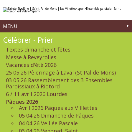
Aller
Outils
au
personnels
contenu.
|
Aller
à
MENU
la
navigation
Navigation
Célébrer - Prier
Textes dimanche et fêtes
Messe à Reveyrolles
Vacances d'été 2026
25 05 26 Pèlerinage à Laval (St Pal de Mons)
03 05 26 Rassemblement des 3 Ensembles
Paroissiaux à Riotord
6 / 11 avril 2026 Lourdes
Pâques 2026
Avril 2026 Pâques aux Villlettes
05 04 26 Dimanche de Pâques
04 04 26 Veillée Pascale
03 04 26 Vendredi Saint