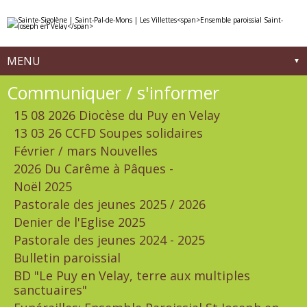
Aller
Outils
au
personnels
contenu.
|
Aller
à
MENU
la
navigation
Navigation
Communiquer / s'informer
15 08 2026 Diocèse du Puy en Velay
13 03 26 CCFD Soupes solidaires
Février / mars Nouvelles
2026 Du Carême à Pâques -
Noël 2025
Pastorale des jeunes 2025 / 2026
Denier de l'Eglise 2025
Pastorale des jeunes 2024 - 2025
Bulletin paroissial
BD "Le Puy en Velay, terre aux multiples
sanctuaires"