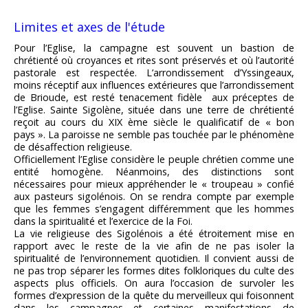
Limites et axes de l'étude
Pour l’Eglise, la campagne est souvent un bastion de
chrétienté où croyances et rites sont préservés et où l’autorité
pastorale est respectée. L’arrondissement d’Yssingeaux,
moins réceptif aux influences extérieures que l’arrondissement
de Brioude, est resté tenacement fidèle aux préceptes de
l’Eglise. Sainte Sigolène, située dans une terre de chrétienté
reçoit au cours du XIX ème siècle le qualificatif de « bon
pays ». La paroisse ne semble pas touchée par le phénomène
de désaffection religieuse.
Officiellement l’Eglise considère le peuple chrétien comme une
entité homogène. Néanmoins, des distinctions sont
nécessaires pour mieux appréhender le « troupeau » confié
aux pasteurs sigolénois. On se rendra compte par exemple
que les femmes s’engagent différemment que les hommes
dans la spiritualité et l’exercice de la Foi.
La vie religieuse des Sigolénois a été étroitement mise en
rapport avec le reste de la vie afin de ne pas isoler la
spiritualité de l’environnement quotidien. Il convient aussi de
ne pas trop séparer les formes dites folkloriques du culte des
aspects plus officiels. On aura l’occasion de survoler les
formes d’expression de la quête du merveilleux qui foisonnent
dans les campagnes et certaines manifestations de