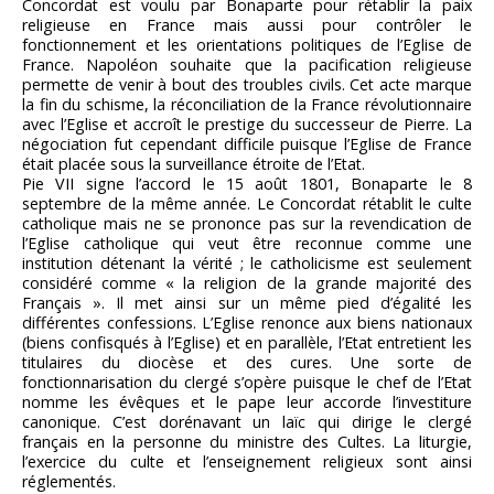
Concordat est voulu par Bonaparte pour rétablir la paix
religieuse en France mais aussi pour contrôler le
fonctionnement et les orientations politiques de l’Eglise de
France. Napoléon souhaite que la pacification religieuse
permette de venir à bout des troubles civils. Cet acte marque
la fin du schisme, la réconciliation de la France révolutionnaire
avec l’Eglise et accroît le prestige du successeur de Pierre. La
négociation fut cependant difficile puisque l’Eglise de France
était placée sous la surveillance étroite de l’Etat.
Pie VII signe l’accord le 15 août 1801, Bonaparte le 8
septembre de la même année. Le Concordat rétablit le culte
catholique mais ne se prononce pas sur la revendication de
l’Eglise catholique qui veut être reconnue comme une
institution détenant la vérité ; le catholicisme est seulement
considéré comme « la religion de la grande majorité des
Français ». Il met ainsi sur un même pied d’égalité les
différentes confessions. L’Eglise renonce aux biens nationaux
(biens confisqués à l’Eglise) et en parallèle, l’Etat entretient les
titulaires du diocèse et des cures. Une sorte de
fonctionnarisation du clergé s’opère puisque le chef de l’Etat
nomme les évêques et le pape leur accorde l’investiture
canonique. C’est dorénavant un laïc qui dirige le clergé
français en la personne du ministre des Cultes. La liturgie,
l’exercice du culte et l’enseignement religieux sont ainsi
réglementés.