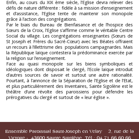
Enfin, au cours du XIX ème siècle, l’Eglise devra relever des
défis de nature différente : fidèle à sa mission d’enseignement
et d’assistance, l’Eglise tente de maintenir son monopole
grâce à l’action des congrégations.
Par le biais du Bureau de Bienfaisance et de l’hospice des
Sœurs de la Croix, l’Eglise s’affirme comme le véritable Centre
Social du village. Les congrégations enseignantes (Sœurs de
St Joseph et Frères du Sacré-Cœur) avec les Béates offraient
un recours à l’illettrisme des populations campagnardes. Mais
la République laïque contestera la prédominance exercée par
la religion sur l’enseignement.
Face au quasi monopole sur les biens symboliques et
idéologiques dont disposait le clergé, l’Ecole laïque introduit
d’autres sources de savoir et surtout une autre rationalité.
Pourtant, à l’annonce de la Séparation de l’Eglise et de l’Etat,
et plus particulièrement des Inventaires, Sainte Sigolène est le
théâtre d’une révolte des paroissiens pour défendre les
prérogatives du clergé et surtout de « leur église ».
Ensemble Paroissial Saint-Joseph en Velay 2, rue de la
Victoire - 43600 Sainte Sigolène Tél : 04.71.66.60.66