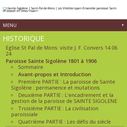
Aller
Outils
au
personnels
contenu.
|
Aller
à
MENU
la
navigation
Navigation
HISTORIQUE
Eglise St Pal de Mons: visite J. F. Convers 14 06
24
Paroisse Sainte Sigolène 1801 à 1906
Sommaire
Avant-propos et Introduction
Première PARTIE : La paroisse de Sainte
Sigolène : permanence et mutations
Deuxième PARTIE : L'encadrement et la
gestion de la paroisse de SAINTE SIGOLENE
Troisième PARTIE : La civilisation
paroissiale
Quatrième PARTIE : Les défis du siècle