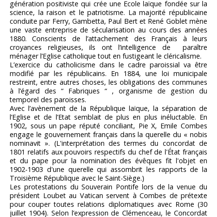
génération positiviste qui crée une Ecole laïque fondée sur la
science, la raison et le patriotisme. La majorité républicaine
conduite par Ferry, Gambetta, Paul Bert et René Goblet mène
une vaste entreprise de sécularisation au cours des années
1880. Conscients de l’attachement des Français à leurs
croyances religieuses, ils ont l’intelligence de paraître
ménager l’Eglise catholique tout en fustigeant le cléricalisme.
L’exercice du catholicisme dans le cadre paroissial va être
modifié par les républicains. En 1884, une loi municipale
restreint, entre autres choses, les obligations des communes
à l’égard des “ Fabriques “ , organisme de gestion du
temporel des paroisses.
Avec l’avènement de la République laïque, la séparation de
l’Eglise et de l’Etat semblait de plus en plus inéluctable. En
1902, sous un pape réputé conciliant, Pie X, Emile Combes
engage le gouvernement français dans la querelle du « nobis
nominavit ». (L'interprétation des termes du concordat de
1801 relatifs aux pouvoirs respectifs du chef de l'État français
et du pape pour la nomination des évêques fit l'objet en
1902-1903 d'une querelle qui assombrit les rapports de la
Troisième République avec le Saint-Siège.)
Les protestations du Souverain Pontife lors de la venue du
président Loubet au Vatican servent à Combes de prétexte
pour couper toutes relations diplomatiques avec Rome (30
juillet 1904). Selon l’expression de Clémenceau, le Concordat