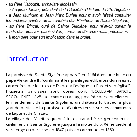
- au Père Habouzit, archiviste diocésain,
- à Auguste Januel, président de la Société d’Histoire de Ste Sigolène,
- à Jean Muthuon et Jean Marc Durieu pour m’avoir laissé consulter
les archives privées de la confrérie des Pénitents de Sainte Sigolène,
- au Père Trincal, curé de Sainte Sigolène, pour m’avoir ouvert le
fonds des archives paroissiales, certes en désordre mais précieuses,
- à mon père pour son implication dans le projet.
Introduction
La paroisse de Sainte Sigolène apparaît en 1164 dans une bulle du
pape Alexandre III, “confirmant les privilèges et libertés données et
concédées par les rois de France à l’évêque du Puy et son église”.
Plusieurs paroisses sont citées dont “ECCLESIAM SANCTE
SEGOULENE”. L’évêque, comte du Velay, possède personnellement
le mandement de Sainte Sigolène, un château fort avec la plus
grande partie de la paroisse et d’autres terres sur les communes
de Lapte et de Grazac.
Le village des Villettes quant à lui est rattaché religieusement et
civilement à Sainte Sigolène jusqu’à la moitié du XIXème siècle; il
sera érigé en paroisse en 1847, puis en commune en 1860.