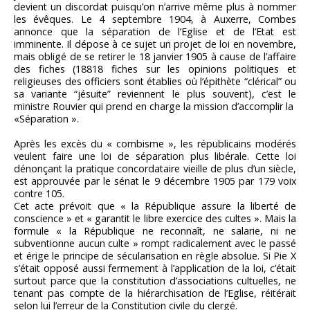
devient un discordat puisqu’on n’arrive même plus à nommer
les évêques. Le 4 septembre 1904, à Auxerre, Combes
annonce que la séparation de l’Eglise et de l’Etat est
imminente. Il dépose à ce sujet un projet de loi en novembre,
mais obligé de se retirer le 18 janvier 1905 à cause de l’affaire
des fiches (18818 fiches sur les opinions politiques et
religieuses des officiers sont établies où l’épithète “clérical” ou
sa variante “jésuite” reviennent le plus souvent), c’est le
ministre Rouvier qui prend en charge la mission d’accomplir la
«Séparation ».
Après les excès du « combisme », les républicains modérés
veulent faire une loi de séparation plus libérale. Cette loi
dénonçant la pratique concordataire vieille de plus d’un siècle,
est approuvée par le sénat le 9 décembre 1905 par 179 voix
contre 105.
Cet acte prévoit que « la République assure la liberté de
conscience » et « garantit le libre exercice des cultes ». Mais la
formule « la République ne reconnaît, ne salarie, ni ne
subventionne aucun culte » rompt radicalement avec le passé
et érige le principe de sécularisation en règle absolue. Si Pie X
s’était opposé aussi fermement à l’application de la loi, c’était
surtout parce que la constitution d’associations cultuelles, ne
tenant pas compte de la hiérarchisation de l’Eglise, réitérait
selon lui l’erreur de la Constitution civile du clergé.