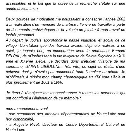
accessibles et le fait que la durée de la
recherche s
’étale sur une
année universitaire.
Deux sources de motivation me poussaient à consacrer l’année 2002
à la réalisation d’un mémoire de maîtrise : l’envie de travailler à partir
de documents archivistiques et la volonté de joindre à mon travail un
intérêt personnel.
Au départ je voulais approfondir le passé industriel et social de ce
village. Constatant que des travaux avaient déjà été réalisés à ce
sujet, je jugeais bon, en concertation avec le professeur Bernard
DELPAL, de m’intéresser à la vie religieuse de Sainte Sigolène au XIX
ème et XXème siècle.
Je décidais donc d’étudier l’histoire de ma
commune, SAINTE SIGOLENE.
Très vite, ce sujet se révéla d’une
richesse dont je n’avais pas soupçonné toute l’ampleur au départ. Je
m'obligeais à réduire mon champ chronologique au XIX ème siècle et
plus précisément de 1801 à 1906.
Je tiens à témoigner ma reconnaissance à toutes les personnes qui
ont contribué à l’élaboration de ce mémoire :
mes remerciements vont
- aux personnels des archives départementales de Haute-Loire pour
leur disponibilité,
- à Auguste Rivet, directeur du Centre Départemental Culturel de
Haute-Loire,