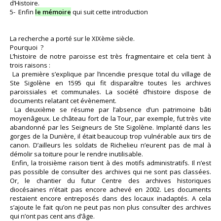
d’Histoire.
5- Enfin
le mémoire
qui suit cette introduction
La recherche a porté sur le XIXème siècle.
Pourquoi ?
L’histoire de notre paroisse est très fragmentaire et cela tient à
trois raisons :
La première s’explique par l’incendie presque total du village de
Ste Sigolène en 1595 qui fit disparaître toutes les archives
paroissiales et communales. La société d’histoire dispose de
documents relatant cet évènement.
La deuxième se résume par l’absence d’un patrimoine bâti
moyenâgeux. Le château fort de la Tour, par exemple, fut très vite
abandonné par les Seigneurs de Ste Sigolène. Implanté dans les
gorges de la Dunière, il était beaucoup trop vulnérable aux tirs de
canon. D’ailleurs les soldats de Richelieu n’eurent pas de mal à
démolir sa toiture pour le rendre inutilisable.
Enfin, la troisième raison tient à des motifs administratifs. Il n’est
pas possible de consulter des archives qui ne sont pas classées.
Or, le chantier du futur Centre des archives historiques
diocésaines n’était pas encore achevé en 2002. Les documents
restaient encore entreposés dans des locaux inadaptés. A cela
s’ajoute le fait qu’on ne peut pas non plus consulter des archives
qui n’ont pas cent ans d’âge.