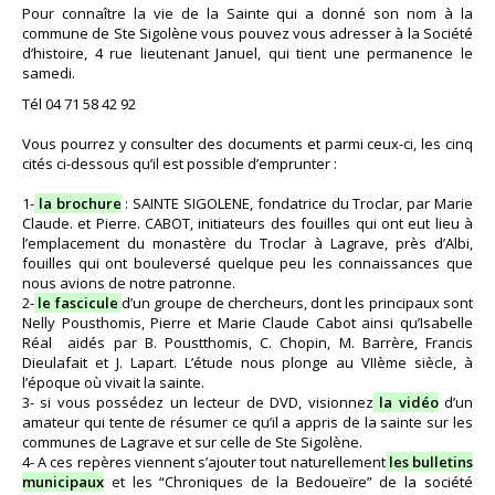
Pour connaître la vie de la Sainte qui a donné son nom à la
commune de Ste Sigolène vous pouvez vous adresser à la Société
d’histoire, 4 rue lieutenant Januel, qui tient une permanence le
samedi.
Tél 04 71 58 42 92
Vous pourrez y consulter des documents et parmi ceux-ci, les cinq
cités ci-dessous qu’il est possible d’emprunter :
1-
la brochure
: SAINTE SIGOLENE, fondatrice du Troclar, par Marie
Claude. et Pierre. CABOT, initiateurs des fouilles qui ont eut lieu à
l’emplacement du monastère du Troclar à Lagrave, près d’Albi,
fouilles qui ont bouleversé quelque peu les connaissances que
nous avions de notre patronne.
2-
le fascicule
d’un groupe de chercheurs, dont les principaux sont
Nelly Pousthomis, Pierre et Marie Claude Cabot ainsi qu’Isabelle
Réal aidés par B. Poustthomis, C. Chopin, M. Barrère, Francis
Dieulafait et J. Lapart. L’étude nous plonge au VIIème siècle, à
l’époque où vivait la sainte.
3- si vous possédez un lecteur de DVD,
visionnez
la vidéo
d’un
amateur qui tente de résumer ce qu’il a appris de la sainte sur les
communes de Lagrave et sur celle de Ste Sigolène.
4- A ces repères viennent s’ajouter tout naturellement
les bulletins
municipaux
et les “Chroniques de la Bedoueïre” de la société