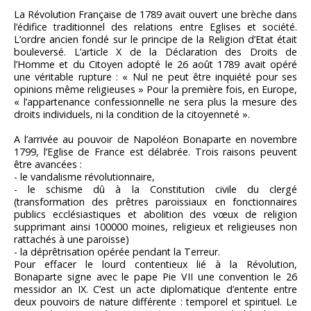
La Révolution Française de 1789 avait ouvert une brèche dans
l’édifice traditionnel des relations entre Eglises et société.
L’ordre ancien fondé sur le principe de la Religion d’Etat était
bouleversé. L’article X de la Déclaration des Droits de
l’Homme et du Citoyen adopté le 26 août 1789 avait opéré
une véritable rupture : « Nul ne peut être inquiété pour ses
opinions même religieuses » Pour la première fois, en Europe,
« l’appartenance confessionnelle ne sera plus la mesure des
droits individuels, ni la condition de la citoyenneté ».
A l’arrivée au pouvoir de Napoléon Bonaparte en novembre
1799, l’Eglise de France est délabrée. Trois raisons peuvent
être avancées :
- le vandalisme révolutionnaire,
- le schisme dû à la Constitution civile du clergé
(transformation des prêtres paroissiaux en fonctionnaires
publics ecclésiastiques et abolition des vœux de religion
supprimant ainsi 100000 moines, religieux et religieuses non
rattachés à une paroisse)
- la déprêtrisation opérée pendant la Terreur.
Pour effacer le lourd contentieux lié à la Révolution,
Bonaparte signe avec le pape Pie VII une convention le 26
messidor an IX. C’est un acte diplomatique d’entente entre
deux pouvoirs de nature différente : temporel et spirituel. Le