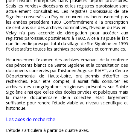
pour l’instant entreposés dans plusieurs dépôts provisoires.
Seuls les «ordos» diocésains et les registres paroissiaux sont
actuellement consultables. Les registres paroissiaux de Ste
Sigolène conservés au Puy ne couvrent malheureusement pas
les années précédant 1860. Conformément à la prescription
de cent ans sur des archives nominatives, l’Evêque du Puy-en-
Velay n’a pas accordé de dérogation pour accéder aux
registres paroissiaux postérieurs à 1902. A cela s’ajoute le fait
que l’incendie presque total du village de Ste Sigolène en 1595
fit disparaître toutes les archives paroissiales et communales.
Heureusement l’examen des archives émanant de la confrérie
des pénitents blancs de Sainte Sigolène et la consultation des
documents conservés par l’historien Auguste RIVET, au Centre
Départemental de Haute-Loire, ont permis d’étoffer les
recherches. Pour être complet, il aurait fallu consulter les
archives des congrégations religieuses présentes sur Sainte
Sigolène ainsi que celles des écoles privées et publiques mais
la masse documentaire déjà collectée était largement
suffisante pour rendre l’étude viable au niveau scientifique et
historique.
Les axes de recherche
L’étude s’articulera à partir de quatre axes.