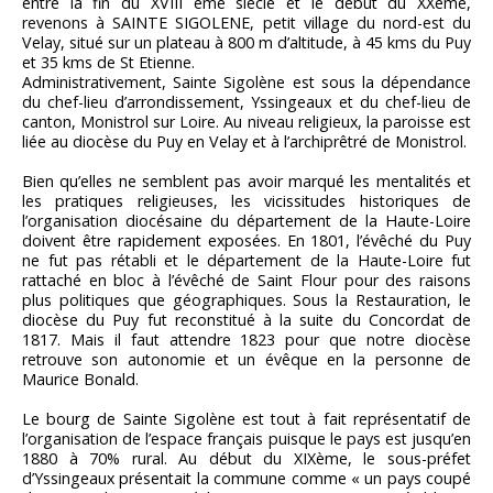
entre la fin du XVIII ème siècle et le début du XXème,
revenons à SAINTE SIGOLENE, petit village du nord-est du
Velay, situé sur un plateau à 800 m d’altitude, à 45 kms du Puy
et 35 kms de St Etienne.
Administrativement, Sainte Sigolène est sous la dépendance
du chef-lieu d’arrondissement, Yssingeaux et du chef-lieu de
canton, Monistrol sur Loire. Au niveau religieux, la paroisse est
liée au diocèse du Puy en Velay et à l’archiprêtré de Monistrol.
Bien qu’elles ne semblent pas avoir marqué les mentalités et
les pratiques religieuses, les vicissitudes historiques de
l’organisation diocésaine du département de la Haute-Loire
doivent être rapidement exposées. En 1801, l’évêché du Puy
ne fut pas rétabli et le département de la Haute-Loire fut
rattaché en bloc à l’évêché de Saint Flour pour des raisons
plus politiques que géographiques. Sous la Restauration, le
diocèse du Puy fut reconstitué à la suite du Concordat de
1817. Mais il faut attendre 1823 pour que notre diocèse
retrouve son autonomie et un évêque en la personne de
Maurice Bonald.
Le bourg de Sainte Sigolène est tout à fait représentatif de
l’organisation de l’espace français puisque le pays est jusqu’en
1880 à 70% rural. Au début du XIXème, le sous-préfet
d’Yssingeaux présentait la commune comme « un pays coupé