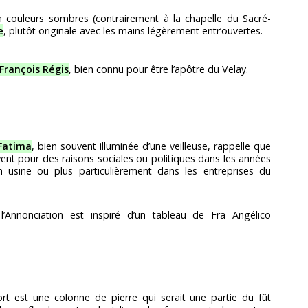
 en couleurs sombres (contrairement à la chapelle du Sacré-
e
, plutôt originale avec les mains légèrement entr’ouvertes.
 François Régis
, bien connu pour être l’apôtre du Velay.
Fatima
, bien souvent illuminée d’une veilleuse, rappelle que
nt pour des raisons sociales ou politiques dans les années
n usine ou plus particulièrement dans les entreprises du
l’Annonciation est inspiré d’un tableau de Fra Angélico
t est une colonne de pierre qui serait une partie du fût