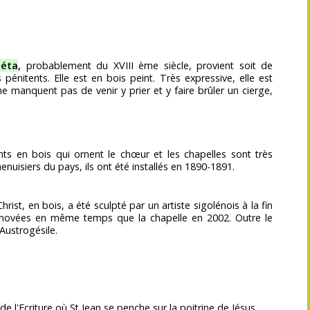
iéta
,
probablement du XVIII ème siècle, provient soit de
s pénitents. Elle est en bois peint. Très expressive, elle est
e manquent pas de venir y prier et y faire brûler un cierge,
ts en bois qui ornent le chœur et les chapelles sont très
enuisiers du pays, ils ont été installés en 1890-1891.
hrist, en bois, a été sculpté par un artiste sigolénois à la fin
rénovées en même temps que la chapelle en 2002. Outre le
Austrogésile.
 de l'Ecriture où St Jean se penche sur la poitrine de Jésus.