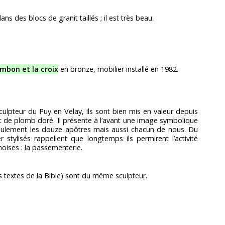
s des blocs de granit taillés ; il est très beau.
’ambon et la croix
en bronze, mobilier installé en 1982.
ulpteur du Puy en Velay, ils sont bien mis en valeur depuis
t de plomb doré. Il présente à l’avant une image symbolique
seulement les douze apôtres mais aussi chacun de nous. Du
 stylisés rappellent que longtemps ils permirent l’activité
oises : la passementerie.
s textes de la Bible) sont du même sculpteur.