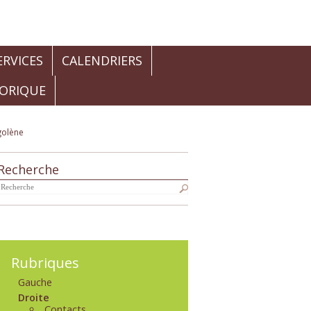
RVICES
CALENDRIERS
TORIQUE
igolène
Recherche
Navigation
Rubriques
Gauche
Droite
Contacts