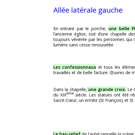
Allée latérale gauche
En entrant par le porche,
une belle P
l’ancienne église, soit d’une chapelle de
toujours vénérée par les personnes qui n
lumière sans cesse renouvelée.
Les confessionnaux
et tous les élémen
travaillés et de belle facture. Œuvres de m
Dans la chapelle,
une grande croix
.
Le C
ème
du XIX
siècle. Les statues ont été 
Sacré-Cœur, un ermite (St François) et St 
Le bas-relief
de l'autel rappelle la scène