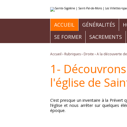
Aller
Outils
au
personnels
contenu.
|
Aller
à
ACCUEIL
GÉNÉRALITÉS
H
la
navigation
SE FORMER
SACREMENTS
Accueil
›
Rubriques
›
Droite
›
A la découverte de 
1- Découvrons 
l'église de Sai
C’est presque un inventaire à la Préver
l’église et nous arrêter sur quelques é
époque.