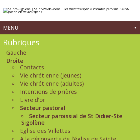
Aller
Outils
au
personnels
contenu.
|
Aller
à
MENU
la
navigation
Navigation
Rubriques
Gauche
Droite
Contacts
Vie chrétienne (jeunes)
Vie chrétienne (adultes)
Intentions de prières
Livre d'or
Secteur pastoral
Secteur paroissial de St Didier-Ste
Sigolène
Eglise des Villettes
A la découverte de l'église de Sainte