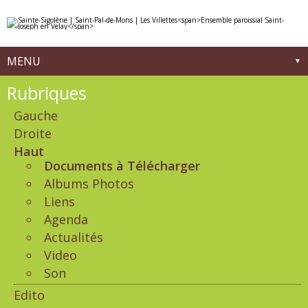
Aller
Outils
au
personnels
contenu.
|
Aller
à
MENU
la
navigation
Navigation
Rubriques
Gauche
Droite
Haut
Documents à Télécharger
Albums Photos
Liens
Agenda
Actualités
Video
Son
Edito