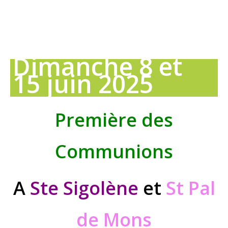
Dimanche 8 et
15 juin 2025
Première des
Communions
A
Ste Sigolène
et
St Pal
de Mons