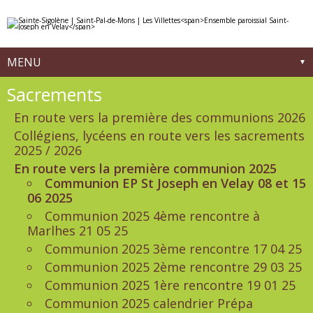
Aller
Outils
au
personnels
contenu.
|
Aller
à
MENU
la
navigation
Navigation
Sacrements
En route vers la première des communions 2026
Collégiens, lycéens en route vers les sacrements
2025 / 2026
En route vers la première communion 2025
Communion EP St Joseph en Velay 08 et 15
06 2025
Communion 2025 4ème rencontre à
Marlhes 21 05 25
Communion 2025 3ème rencontre 17 04 25
Communion 2025 2ème rencontre 29 03 25
Communion 2025 1ère rencontre 19 01 25
Communion 2025 calendrier Prépa