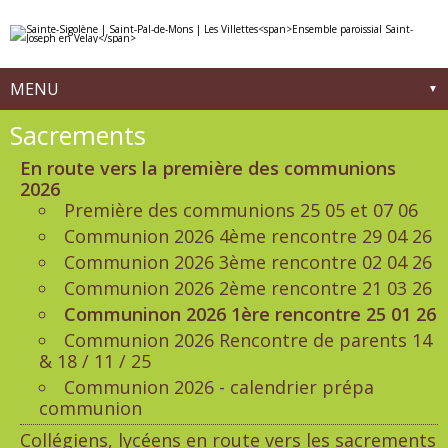
Aller
Outils
au
personnels
contenu.
|
Aller
à
MENU
la
navigation
Navigation
Sacrements
En route vers la première des communions
2026
Première des communions 25 05 et 07 06
Communion 2026 4ème rencontre 29 04 26
Communion 2026 3ème rencontre 02 04 26
Communion 2026 2ème rencontre 21 03 26
Communinon 2026 1ère rencontre 25 01 26
Communion 2026 Rencontre de parents 14
& 18 / 11 / 25
Communion 2026 - calendrier prépa
communion
Collégiens, lycéens en route vers les sacrements