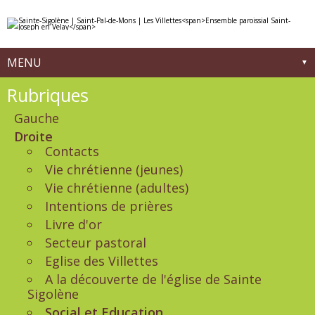
Aller
Outils
au
personnels
contenu.
|
Aller
à
MENU
la
navigation
Navigation
Rubriques
Gauche
Droite
Contacts
Vie chrétienne (jeunes)
Vie chrétienne (adultes)
Intentions de prières
Livre d'or
Secteur pastoral
Eglise des Villettes
A la découverte de l'église de Sainte
Sigolène
Social et Education