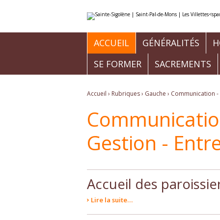
Aller
Outils
au
personnels
contenu.
|
Aller
à
ACCUEIL
GÉNÉRALITÉS
H
la
navigation
SE FORMER
SACREMENTS
Accueil
›
Rubriques
›
Gauche
›
Communication - P
Communication 
Gestion - Entr
Accueil des paroissie
Lire la suite…