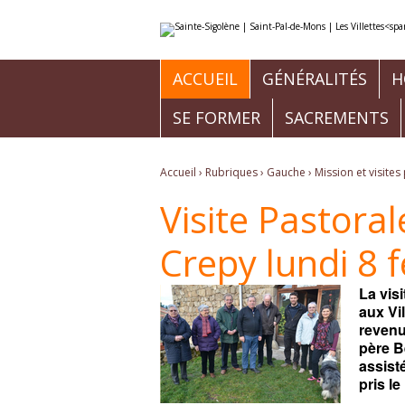
Aller
Outils
au
personnels
contenu.
|
Aller
à
ACCUEIL
GÉNÉRALITÉS
H
la
navigation
SE FORMER
SACREMENTS
Accueil
›
Rubriques
›
Gauche
›
Mission et visite
Visite Pastora
Crepy lundi 8 
La vis
aux Vi
revenu
père Be
assisté
pris le