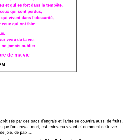
eu et qui es fort dans la tempête,
 ceux qui sont perdus,
 qui vivent dans l'obscurité,
r ceux qui ont faim.
us,
ur vivre de ta vie.
à ne jamais oublier
bre de ma vie
EM
rétisés par des sacs d'engrais et l'arbre se couvrira aussi de fruits.
 que l'on croyait mort, est redevenu vivant et comment cette vie
e joie, de paix....