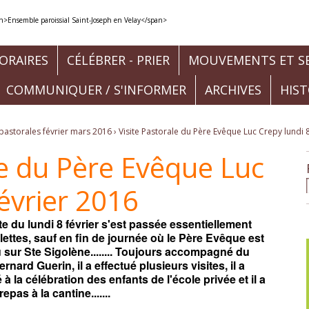
ORAIRES
CÉLÉBRER - PRIER
MOUVEMENTS ET SE
COMMUNIQUER / S'INFORMER
ARCHIVES
HIS
s pastorales février mars 2016
›
Visite Pastorale du Père Evêque Luc Crepy lundi 8
le du Père Evêque Luc
février 2016
ite du lundi 8 février s'est passée essentiellement
llettes, sauf en fin de journée où le Père Evêque est
 sur Ste Sigolène........ Toujours accompagné du
rnard Guerin, il a effectué plusieurs visites, il a
 à la célébration des enfants de l'école privée et il a
 repas à la cantine.......