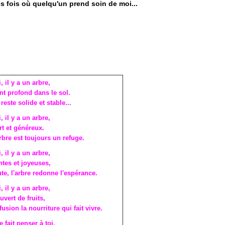
les fois où quelqu'un prend soin de moi...
 il y a un arbre,
nt profond dans le sol.
reste solide et stable...
 il y a un arbre,
rt et généreux.
rbre est toujours un refuge.
 il y a un arbre,
ntes et joyeuses,
te, l'arbre redonne l'espérance.
 il y a un arbre,
uvert de fruits,
usion la nourriture qui fait vivre.
 fait penser à toi,