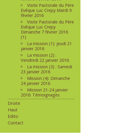
Visite Pastorale du Père
Evêque Luc Crepy Mardi 9
février 2016
Visite Pastorale du Père
Evêque Luc Crepy
Dimanche 7 février 2016
(1)
La mission (1): jeudi 21
janvier 2016
La mission (2) :
Vendredi 22 janvier 2016
La mission (3) : Samedi
23 janvier 2016
Mission (4): Dimanche
24 janvier 2016
Mission 21-24 janvier
2016: Témoignages
Droite
Haut
Edito
Contact