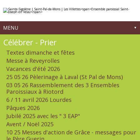
Aller
Outils
au
personnels
contenu.
|
Aller
à
MENU
la
navigation
Navigation
Célébrer - Prier
Textes dimanche et fêtes
Messe à Reveyrolles
Vacances d'été 2026
25 05 26 Pèlerinage à Laval (St Pal de Mons)
03 05 26 Rassemblement des 3 Ensembles
Paroissiaux à Riotord
6 / 11 avril 2026 Lourdes
Pâques 2026
Jubilé 2025 avec les " 3 EAP"
Avent / Noël 2025
10 25 Messes d'action de Grâce - messages pour
le Père Guerin