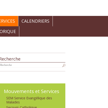
RVICES
CALENDRIERS
TORIQUE
Recherche
Navigation
Mouvements et Services
SEM Service Evangélique des
Malades
Secours Catholique