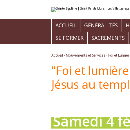
Aller
Outils
au
personnels
contenu.
|
Aller
à
ACCUEIL
GÉNÉRALITÉS
H
la
navigation
SE FORMER
SACREMENTS
Accueil
›
Mouvements et Services
›
Foi et Lumièr
"Foi et lumièr
Jésus au templ
Samedi 4 fé