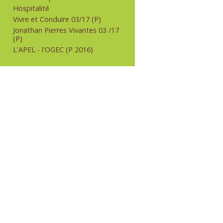
Hospitalité
Vivre et Conduire 03/17 (P)
Jonathan Pierres Vivantes 03 /17
(P)
L'APEL - l'OGEC (P 2016)