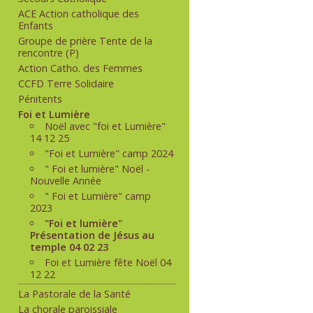
ACE Action catholique des
Enfants
Groupe de prière Tente de la
rencontre (P)
Action Catho. des Femmes
CCFD Terre Solidaire
Pénitents
Foi et Lumière
Noël avec "foi et Lumière"
14 12 25
"Foi et Lumière" camp 2024
" Foi et lumière" Noël -
Nouvelle Année
" Foi et Lumière" camp
2023
"Foi et lumière"
Présentation de Jésus au
temple 04 02 23
Foi et Lumière fête Noël 04
12 22
La Pastorale de la Santé
La chorale paroissiale