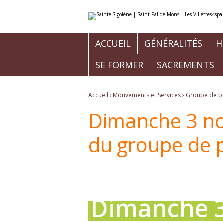
Aller
Outils
au
personnels
contenu.
|
Aller
à
ACCUEIL
GÉNÉRALITÉS
H
la
navigation
SE FORMER
SACREMENTS
Accueil
›
Mouvements et Services
›
Groupe de pri
Dimanche 3 no
du groupe de p
Dimanche 