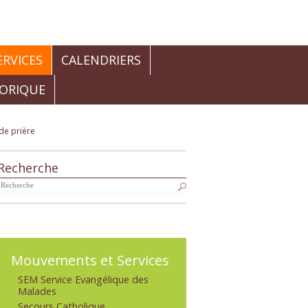
RVICES
CALENDRIERS
TORIQUE
de prière
Recherche
Navigation
Mouvements et Services
SEM Service Evangélique des
Malades
Secours Catholique