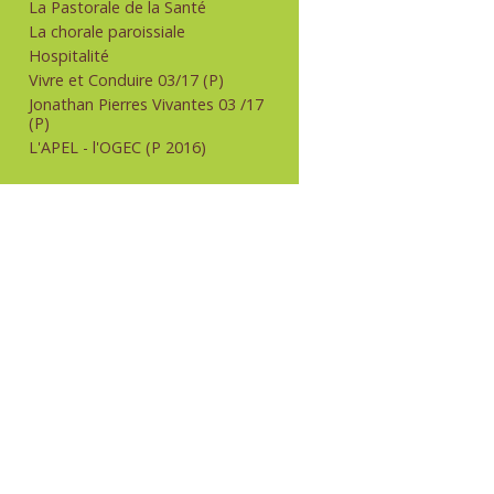
La Pastorale de la Santé
La chorale paroissiale
Hospitalité
Vivre et Conduire 03/17 (P)
Jonathan Pierres Vivantes 03 /17
(P)
L'APEL - l'OGEC (P 2016)