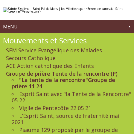
Aller
Outils
au
personnels
contenu.
|
Aller
à
MENU
la
navigation
Navigation
Mouvements et Services
SEM Service Evangélique des Malades
Secours Catholique
ACE Action catholique des Enfants
Groupe de prière Tente de la rencontre (P)
"La tente de la rencontre"Groupe de
prière 11 24
Esprit Saint avec "la Tente de la Rencontre"
05 22
Vigile de Pentecôte 22 05 21
L’Esprit Saint, source de fraternité mai
2021
Psaume 129 proposé par le groupe de