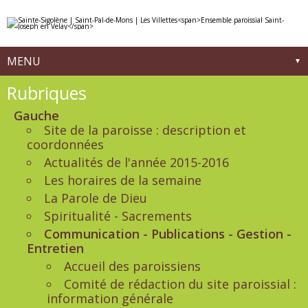
Aller
Outils
au
personnels
contenu.
|
Aller
à
MENU
la
navigation
Navigation
Rubriques
Gauche
Site de la paroisse : description et
coordonnées
Actualités de l'année 2015-2016
Les horaires de la semaine
La Parole de Dieu
Spiritualité - Sacrements
Communication - Publications - Gestion -
Entretien
Accueil des paroissiens
Comité de rédaction du site paroissial :
information générale