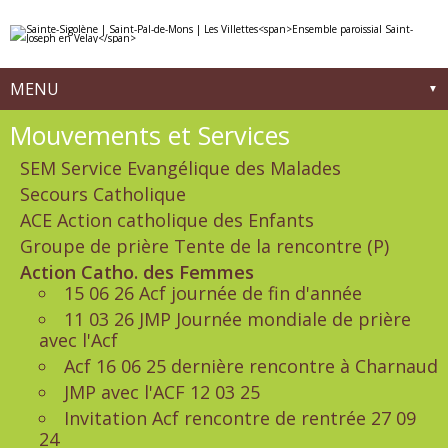
Aller
Outils
au
personnels
contenu.
|
Aller
à
MENU
la
navigation
Navigation
Mouvements et Services
SEM Service Evangélique des Malades
Secours Catholique
ACE Action catholique des Enfants
Groupe de prière Tente de la rencontre (P)
Action Catho. des Femmes
15 06 26 Acf journée de fin d'année
11 03 26 JMP Journée mondiale de prière
avec l'Acf
Acf 16 06 25 dernière rencontre à Charnaud
JMP avec l'ACF 12 03 25
Invitation Acf rencontre de rentrée 27 09
24