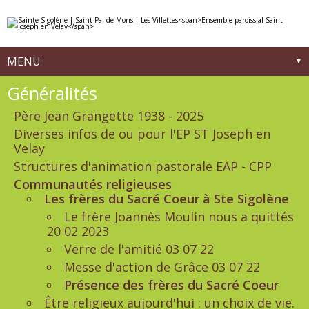
Aller
Outils
au
personnels
contenu.
|
Aller
à
MENU
la
navigation
Navigation
Généralités
Père Jean Grangette 1938 - 2025
Diverses infos de ou pour l'EP ST Joseph en
Velay
Structures d'animation pastorale EAP - CPP
Communautés religieuses
Les frères du Sacré Coeur à Ste Sigolène
Le frère Joannès Moulin nous a quittés
20 02 2023
Verre de l'amitié 03 07 22
Messe d'action de Grâce 03 07 22
Présence des frères du Sacré Coeur
Être religieux aujourd'hui : un choix de vie.