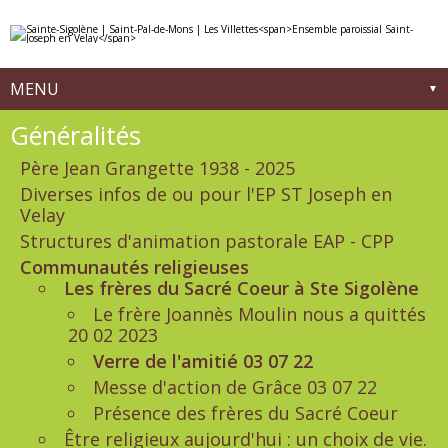
Aller
Outils
au
personnels
contenu.
|
Aller
à
MENU
la
navigation
Navigation
Généralités
Père Jean Grangette 1938 - 2025
Diverses infos de ou pour l'EP ST Joseph en
Velay
Structures d'animation pastorale EAP - CPP
Communautés religieuses
Les frères du Sacré Coeur à Ste Sigolène
Le frère Joannès Moulin nous a quittés
20 02 2023
Verre de l'amitié 03 07 22
Messe d'action de Grâce 03 07 22
Présence des frères du Sacré Coeur
Être religieux aujourd'hui : un choix de vie.