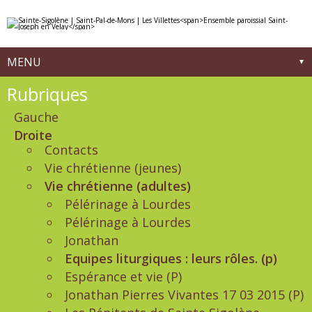
Aller
Outils
au
personnels
contenu.
|
Aller
à
MENU
la
navigation
Navigation
Rubriques
Gauche
Droite
Contacts
Vie chrétienne (jeunes)
Vie chrétienne (adultes)
Pélérinage à Lourdes
Pélérinage à Lourdes
Jonathan
Equipes liturgiques : leurs rôles. (p)
Espérance et vie (P)
Jonathan Pierres Vivantes 17 03 2015 (P)