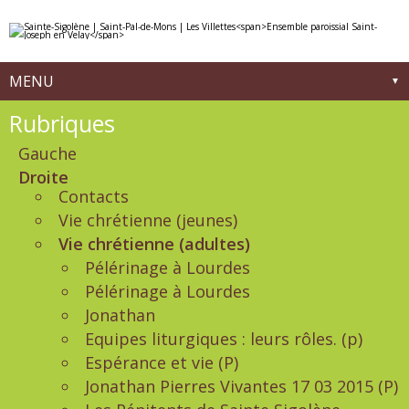
Aller
Outils
au
personnels
contenu.
|
Aller
à
MENU
la
navigation
Navigation
Rubriques
Gauche
Droite
Contacts
Vie chrétienne (jeunes)
Vie chrétienne (adultes)
Pélérinage à Lourdes
Pélérinage à Lourdes
Jonathan
Equipes liturgiques : leurs rôles. (p)
Espérance et vie (P)
Jonathan Pierres Vivantes 17 03 2015 (P)