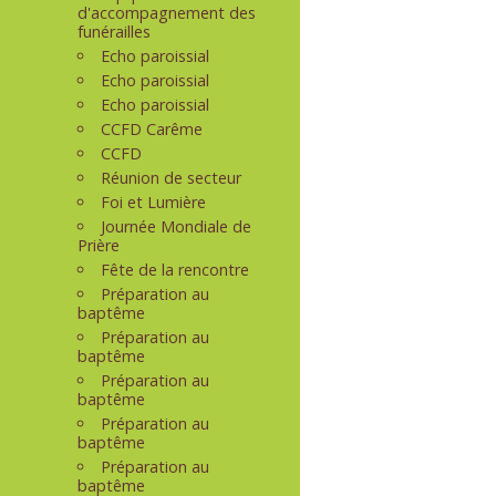
d'accompagnement des
funérailles
Echo paroissial
Echo paroissial
Echo paroissial
CCFD Carême
CCFD
Réunion de secteur
Foi et Lumière
Journée Mondiale de
Prière
Fête de la rencontre
Préparation au
baptême
Préparation au
baptême
Préparation au
baptême
Préparation au
baptême
Préparation au
baptême