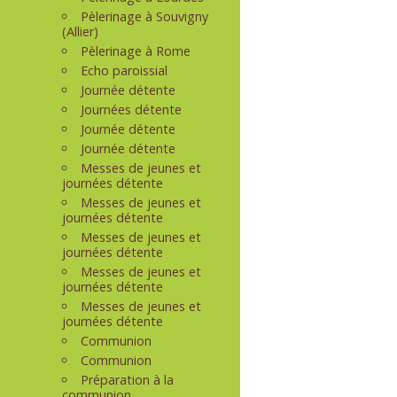
Pèlerinage à Souvigny
(Allier)
Pèlerinage à Rome
Echo paroissial
Journée détente
Journées détente
Journée détente
Journée détente
Messes de jeunes et
journées détente
Messes de jeunes et
journées détente
Messes de jeunes et
journées détente
Messes de jeunes et
journées détente
Messes de jeunes et
journées détente
Communion
Communion
Préparation à la
communion