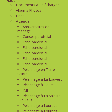
Haut
Documents à Télécharger
Albums Photos
Liens
Agenda
Anniversaires de
mariage
Conseil paroissial
Echo paroissial
Echo paroissial
Echo paroissial
Echo paroissial
Echo paroissial
Pèlerinage en Terre
Sainte
Pèlerinage à La Louvesc
Pèlerinage à Tours
JMJ
Pèlerinage à La Salette
- Le Laus
Pèlerinage à Lourdes
Pèlerinage à Lourdes