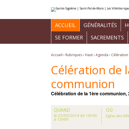
Aller
Outils
au
personnels
contenu.
|
Aller
à
ACCUEIL
GÉNÉRALITÉS
H
la
navigation
SE FORMER
SACREMENTS
Accueil
›
Rubriques
›
Haut
›
Agenda
›
Célération
Célération de 
communion
Célébration de la 1ère communion, 
QUAND
OÙ
le 25/05/2014
de 10h30
Eglise des Vill
à 12h00