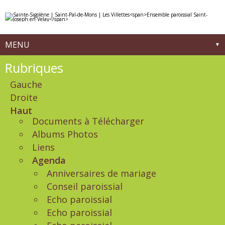
Aller
Outils
au
personnels
contenu.
|
Aller
à
MENU
la
navigation
Navigation
Rubriques
Gauche
Droite
Haut
Documents à Télécharger
Albums Photos
Liens
Agenda
Anniversaires de mariage
Conseil paroissial
Echo paroissial
Echo paroissial