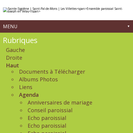
Aller
Outils
au
personnels
contenu.
|
Aller
à
MENU
la
navigation
Navigation
Rubriques
Gauche
Droite
Haut
Documents à Télécharger
Albums Photos
Liens
Agenda
Anniversaires de mariage
Conseil paroissial
Echo paroissial
Echo paroissial