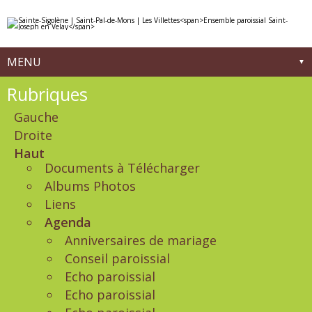
Aller
Outils
au
personnels
contenu.
|
Aller
à
MENU
la
navigation
Navigation
Rubriques
Gauche
Droite
Haut
Documents à Télécharger
Albums Photos
Liens
Agenda
Anniversaires de mariage
Conseil paroissial
Echo paroissial
Echo paroissial