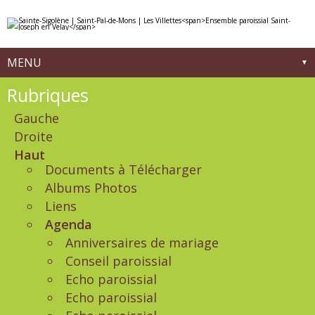
Aller
Outils
au
personnels
contenu.
|
Aller
à
MENU
la
navigation
Navigation
Rubriques
Gauche
Droite
Haut
Documents à Télécharger
Albums Photos
Liens
Agenda
Anniversaires de mariage
Conseil paroissial
Echo paroissial
Echo paroissial