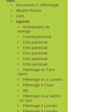
Haut
Documents à Télécharger
Albums Photos
Liens
Agenda
Anniversaires de
mariage
Conseil paroissial
Echo paroissial
Echo paroissial
Echo paroissial
Echo paroissial
Echo paroissial
Pèlerinage en Terre
Sainte
Pèlerinage à La Louvesc
Pèlerinage à Tours
JMJ
Pèlerinage à La Salette
- Le Laus
Pèlerinage à Lourdes
Pèlerinage à Lourdes