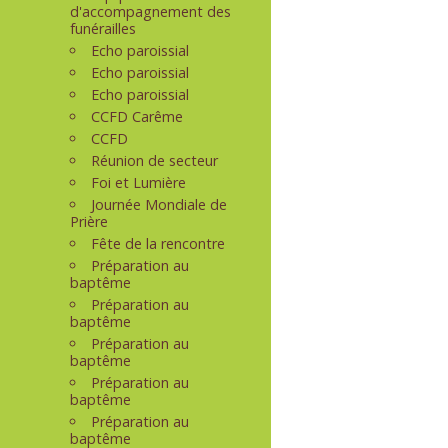
d'accompagnement des
funérailles
Echo paroissial
Echo paroissial
Echo paroissial
CCFD Carême
CCFD
Réunion de secteur
Foi et Lumière
Journée Mondiale de
Prière
Fête de la rencontre
Préparation au
baptême
Préparation au
baptême
Préparation au
baptême
Préparation au
baptême
Préparation au
baptême