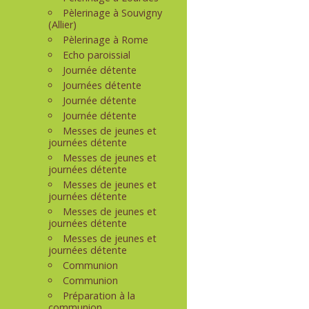
Pèlerinage à Souvigny
(Allier)
Pèlerinage à Rome
Echo paroissial
Journée détente
Journées détente
Journée détente
Journée détente
Messes de jeunes et
journées détente
Messes de jeunes et
journées détente
Messes de jeunes et
journées détente
Messes de jeunes et
journées détente
Messes de jeunes et
journées détente
Communion
Communion
Préparation à la
communion