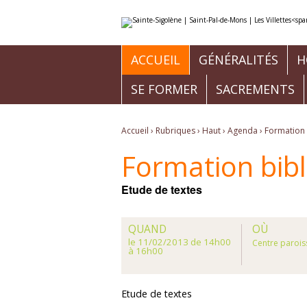
Aller
Outils
au
personnels
contenu.
|
Aller
à
ACCUEIL
GÉNÉRALITÉS
H
la
navigation
SE FORMER
SACREMENTS
Accueil
›
Rubriques
›
Haut
›
Agenda
›
Formation 
Formation bib
Etude de textes
QUAND
OÙ
le 11/02/2013
de 14h00
Centre paroiss
à 16h00
Etude de textes