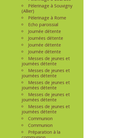
Pèlerinage à Souvigny
(Allier)
Pèlerinage à Rome
Echo paroissial
Journée détente
Journées détente
Journée détente
Journée détente
Messes de jeunes et
journées détente
Messes de jeunes et
journées détente
Messes de jeunes et
journées détente
Messes de jeunes et
journées détente
Messes de jeunes et
journées détente
Communion
Communion
Préparation à la
communion