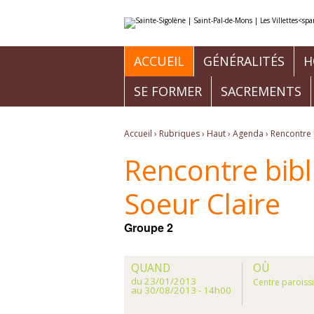
Aller
Outils
au
personnels
contenu.
|
Aller
à
ACCUEIL
GÉNÉRALITÉS
H
la
navigation
SE FORMER
SACREMENTS
Accueil
›
Rubriques
›
Haut
›
Agenda
›
Rencontre 
Rencontre bib
Soeur Claire
Groupe 2
QUAND
OÙ
du 23/01/2013
Centre paroissi
au 30/08/2013
- 14h00