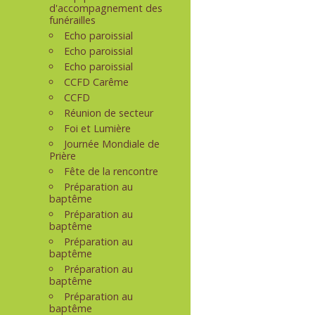
d'accompagnement des
funérailles
Echo paroissial
Echo paroissial
Echo paroissial
CCFD Carême
CCFD
Réunion de secteur
Foi et Lumière
Journée Mondiale de
Prière
Fête de la rencontre
Préparation au
baptême
Préparation au
baptême
Préparation au
baptême
Préparation au
baptême
Préparation au
baptême