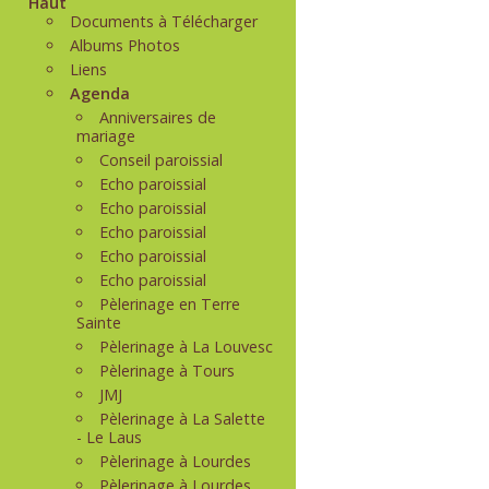
Haut
Documents à Télécharger
Albums Photos
Liens
Agenda
Anniversaires de
mariage
Conseil paroissial
Echo paroissial
Echo paroissial
Echo paroissial
Echo paroissial
Echo paroissial
Pèlerinage en Terre
Sainte
Pèlerinage à La Louvesc
Pèlerinage à Tours
JMJ
Pèlerinage à La Salette
- Le Laus
Pèlerinage à Lourdes
Pèlerinage à Lourdes