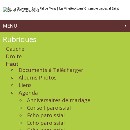
Aller
Outils
au
personnels
contenu.
|
Aller
à
MENU
la
navigation
Navigation
Rubriques
Gauche
Droite
Haut
Documents à Télécharger
Albums Photos
Liens
Agenda
Anniversaires de mariage
Conseil paroissial
Echo paroissial
Echo paroissial