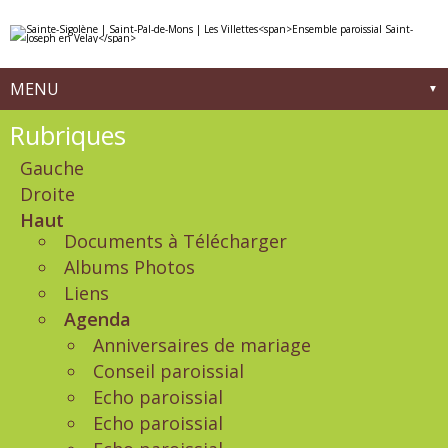
Aller
Outils
au
personnels
contenu.
|
Aller
à
MENU
la
navigation
Navigation
Rubriques
Gauche
Droite
Haut
Documents à Télécharger
Albums Photos
Liens
Agenda
Anniversaires de mariage
Conseil paroissial
Echo paroissial
Echo paroissial