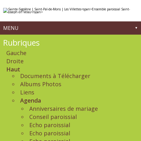
Aller
Outils
au
personnels
contenu.
|
Aller
à
MENU
la
navigation
Navigation
Rubriques
Gauche
Droite
Haut
Documents à Télécharger
Albums Photos
Liens
Agenda
Anniversaires de mariage
Conseil paroissial
Echo paroissial
Echo paroissial