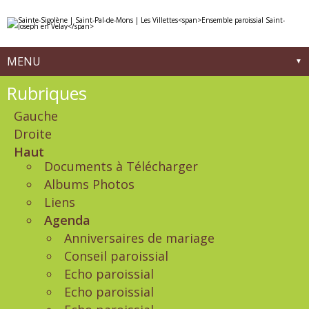
Aller
Outils
au
personnels
contenu.
|
Aller
à
MENU
la
navigation
Navigation
Rubriques
Gauche
Droite
Haut
Documents à Télécharger
Albums Photos
Liens
Agenda
Anniversaires de mariage
Conseil paroissial
Echo paroissial
Echo paroissial