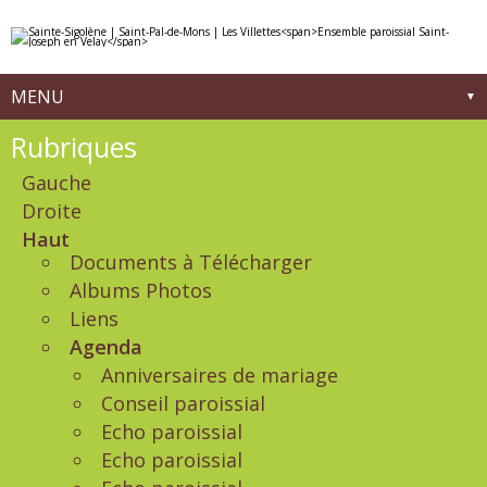
Aller
Outils
au
personnels
contenu.
|
Aller
à
MENU
la
navigation
Navigation
Rubriques
Gauche
Droite
Haut
Documents à Télécharger
Albums Photos
Liens
Agenda
Anniversaires de mariage
Conseil paroissial
Echo paroissial
Echo paroissial