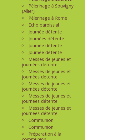
Pèlerinage à Souvigny
(Allier)
Pèlerinage à Rome
Echo paroissial
Journée détente
Journées détente
Journée détente
Journée détente
Messes de jeunes et
journées détente
Messes de jeunes et
journées détente
Messes de jeunes et
journées détente
Messes de jeunes et
journées détente
Messes de jeunes et
journées détente
Communion
Communion
Préparation à la
communion