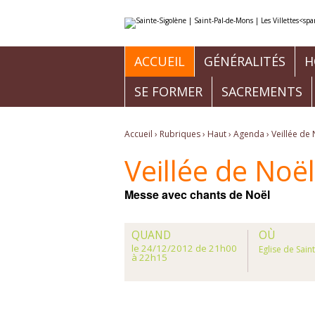
Aller
Outils
au
personnels
contenu.
|
Aller
à
ACCUEIL
GÉNÉRALITÉS
H
la
navigation
SE FORMER
SACREMENTS
Accueil
›
Rubriques
›
Haut
›
Agenda
›
Veillée de 
Veillée de Noël
Messe avec chants de Noël
QUAND
OÙ
le 24/12/2012
de 21h00
Eglise de Sain
à 22h15