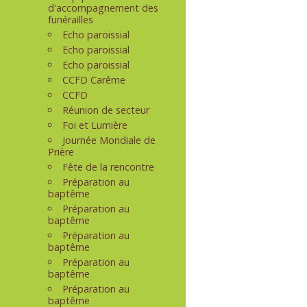
d'accompagnement des
funérailles
Echo paroissial
Echo paroissial
Echo paroissial
CCFD Carême
CCFD
Réunion de secteur
Foi et Lumière
Journée Mondiale de
Prière
Fête de la rencontre
Préparation au
baptême
Préparation au
baptême
Préparation au
baptême
Préparation au
baptême
Préparation au
baptême