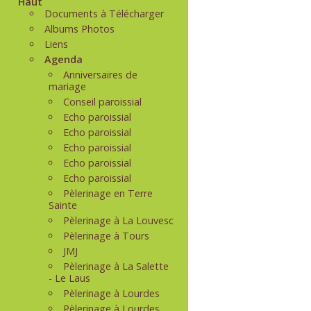
Haut
Documents à Télécharger
Albums Photos
Liens
Agenda
Anniversaires de
mariage
Conseil paroissial
Echo paroissial
Echo paroissial
Echo paroissial
Echo paroissial
Echo paroissial
Pèlerinage en Terre
Sainte
Pèlerinage à La Louvesc
Pèlerinage à Tours
JMJ
Pèlerinage à La Salette
- Le Laus
Pèlerinage à Lourdes
Pèlerinage à Lourdes