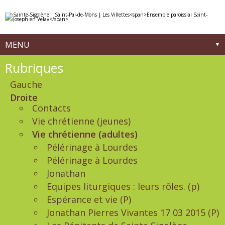
Aller
Outils
au
personnels
contenu.
|
Aller
à
MENU
la
navigation
Navigation
Rubriques
Gauche
Droite
Contacts
Vie chrétienne (jeunes)
Vie chrétienne (adultes)
Pélérinage à Lourdes
Pélérinage à Lourdes
Jonathan
Equipes liturgiques : leurs rôles. (p)
Espérance et vie (P)
Jonathan Pierres Vivantes 17 03 2015 (P)