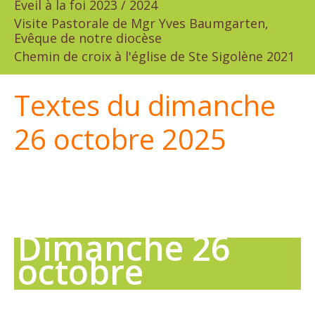
Eveil à la foi 2023 / 2024
Visite Pastorale de Mgr Yves Baumgarten,
Evêque de notre diocèse
Chemin de croix à l'église de Ste Sigolène 2021
Textes du dimanche
26 octobre 2025
Dimanche 26
octobre