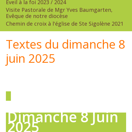
Eveil à la foi 2023 / 2024
Visite Pastorale de Mgr Yves Baumgarten,
Evêque de notre diocèse
Chemin de croix à l'église de Ste Sigolène 2021
Textes du dimanche 8
juin 2025
Dimanche 8 Juin
2025